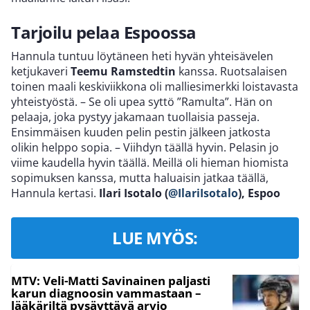
Tarjoilu pelaa Espoossa
Hannula tuntuu löytäneen heti hyvän yhteisävelen
ketjukaveri
Teemu Ramstedtin
kanssa. Ruotsalaisen
toinen maali keskiviikkona oli malliesimerkki loistavasta
yhteistyöstä. – Se oli upea syttö ”Ramulta”. Hän on
pelaaja, joka pystyy jakamaan tuollaisia passeja.
Ensimmäisen kuuden pelin pestin jälkeen jatkosta
olikin helppo sopia. – Viihdyn täällä hyvin. Pelasin jo
viime kaudella hyvin täällä. Meillä oli hieman hiomista
sopimuksen kanssa, mutta haluaisin jatkaa täällä,
Hannula kertasi.
Ilari Isotalo (
@IlariIsotalo
), Espoo
LUE MYÖS:
MTV: Veli-Matti Savinainen paljasti
karun diagnoosin vammastaan –
lääkäriltä pysäyttävä arvio