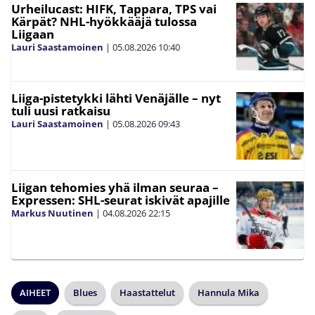
Urheilucast: HIFK, Tappara, TPS vai
Kärpät? NHL-hyökkääjä tulossa
Liigaan
Lauri Saastamoinen
|
05.08.2026
10:40
Liiga-pistetykki lähti Venäjälle – nyt
tuli uusi ratkaisu
Lauri Saastamoinen
|
05.08.2026
09:43
Liigan tehomies yhä ilman seuraa –
Expressen: SHL-seurat iskivät apajille
Markus Nuutinen
|
04.08.2026
22:15
AIHEET
Blues
Haastattelut
Hannula Mika