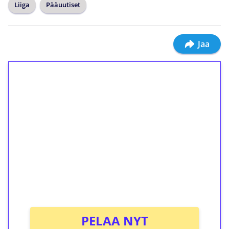
Liiga
Pääuutiset
Jaa
1€ = 10€ arvosta
ilmaiskierroksia ilman
kierrätystä!
Talleta 1€
Saat heti 50 ilmaiskierrosta Tuohi 1000 -
peliin (arvo 0,20€ per kierros)!
Ei kierrätysvaatimusta!
PELAA NYT