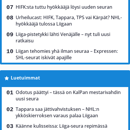
HIFK:sta tuttu hyökkääjä löysi uuden seuran
Urheilucast: HIFK, Tappara, TPS vai Kärpät? NHL-
hyökkääjä tulossa Liigaan
Liiga-pistetykki lähti Venäjälle – nyt tuli uusi
ratkaisu
Liigan tehomies yhä ilman seuraa – Expressen:
SHL-seurat iskivät apajille
Luetuimmat
Odotus päättyi – tässä on KalPan mestarivahdin
uusi seura
Tappara saa jättivahvistuksen – NHL:n
ykköskierroksen varaus palaa Liigaan
Käänne kulisseissa: Liiga-seura repimässä