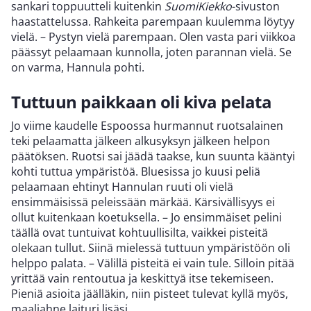
sankari toppuutteli kuitenkin
SuomiKiekko
-sivuston
haastattelussa. Rahkeita parempaan kuulemma löytyy
vielä. – Pystyn vielä parempaan. Olen vasta pari viikkoa
päässyt pelaamaan kunnolla, joten parannan vielä. Se
on varma, Hannula pohti.
Tuttuun paikkaan oli kiva pelata
Jo viime kaudelle Espoossa hurmannut ruotsalainen
teki pelaamatta jälkeen alkusyksyn jälkeen helpon
päätöksen. Ruotsi sai jäädä taakse, kun suunta kääntyi
kohti tuttua ympäristöä. Bluesissa jo kuusi peliä
pelaamaan ehtinyt Hannulan ruuti oli vielä
ensimmäisissä peleissään märkää. Kärsivällisyys ei
ollut kuitenkaan koetuksella. – Jo ensimmäiset pelini
täällä ovat tuntuivat kohtuullisilta, vaikkei pisteitä
olekaan tullut. Siinä mielessä tuttuun ympäristöön oli
helppo palata. – Välillä pisteitä ei vain tule. Silloin pitää
yrittää vain rentoutua ja keskittyä itse tekemiseen.
Pieniä asioita jäälläkin, niin pisteet tulevat kyllä myös,
maaliahne laituri lisäsi.