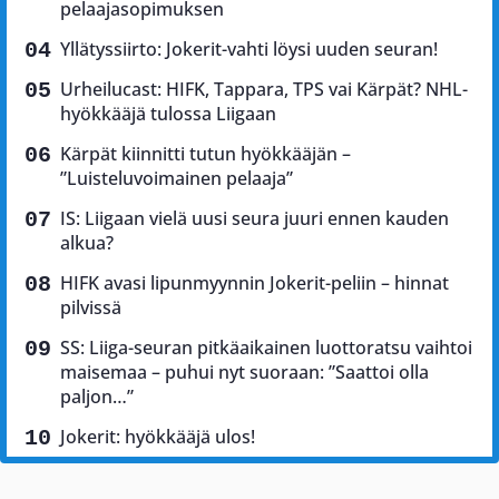
pelaajasopimuksen
Yllätyssiirto: Jokerit-vahti löysi uuden seuran!
Urheilucast: HIFK, Tappara, TPS vai Kärpät? NHL-
hyökkääjä tulossa Liigaan
Kärpät kiinnitti tutun hyökkääjän –
”Luisteluvoimainen pelaaja”
IS: Liigaan vielä uusi seura juuri ennen kauden
alkua?
HIFK avasi lipunmyynnin Jokerit-peliin – hinnat
pilvissä
SS: Liiga-seuran pitkäaikainen luottoratsu vaihtoi
maisemaa – puhui nyt suoraan: ”Saattoi olla
paljon…”
Jokerit: hyökkääjä ulos!