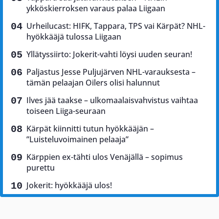
ykköskierroksen varaus palaa Liigaan
Urheilucast: HIFK, Tappara, TPS vai Kärpät? NHL-
hyökkääjä tulossa Liigaan
Yllätyssiirto: Jokerit-vahti löysi uuden seuran!
Paljastus Jesse Puljujärven NHL-varauksesta –
tämän pelaajan Oilers olisi halunnut
Ilves jää taakse – ulkomaalaisvahvistus vaihtaa
toiseen Liiga-seuraan
Kärpät kiinnitti tutun hyökkääjän –
”Luisteluvoimainen pelaaja”
Kärppien ex-tähti ulos Venäjällä – sopimus
purettu
Jokerit: hyökkääjä ulos!