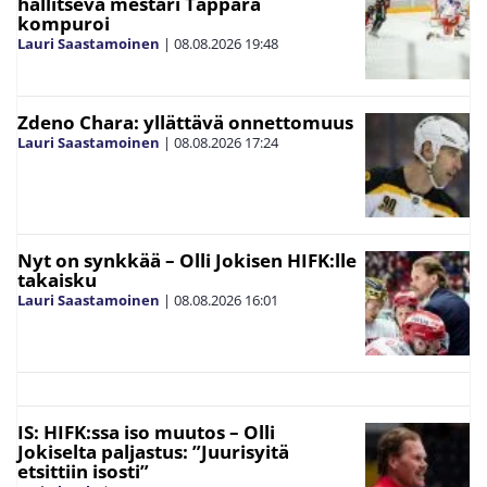
hallitseva mestari Tappara
kompuroi
Lauri Saastamoinen
|
08.08.2026
19:48
Zdeno Chara: yllättävä onnettomuus
Lauri Saastamoinen
|
08.08.2026
17:24
Nyt on synkkää – Olli Jokisen HIFK:lle
takaisku
Lauri Saastamoinen
|
08.08.2026
16:01
IS: HIFK:ssa iso muutos – Olli
Jokiselta paljastus: ”Juurisyitä
etsittiin isosti”