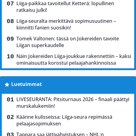
Liiga-paikkaa tavoitellut Ketterä: lopullinen
ratkaisu julki!
Liiga-seuralta merkittävä sopimusuutinen –
kiinnitti fanien suosikin!
Tomek Valtonen: tässä on Jokereiden tavoite
Liigan superkaudelle
Näin Jokereiden Liiga-joukkue rakennettiin – kaksi
ominaisuutta korostui pelaajahankinnoissa
Luetuimmat
LIVESEURANTA: Pitsiturnaus 2026 – finaali päättyi
murskalukemiin!
Käänne kulisseissa: Liiga-seura repimässä
pelaajasopimuksen
Tappara saa jättivahvistuksen – NHL:n