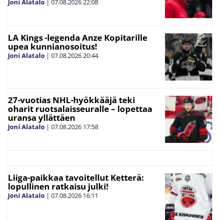
Joni Alatalo
|
07.08.2026
22:08
LA Kings -legenda Anze Kopitarille
upea kunnianosoitus!
Joni Alatalo
|
07.08.2026
20:44
27-vuotias NHL-hyökkääjä teki
oharit ruotsalaisseuralle – lopettaa
uransa yllättäen
Joni Alatalo
|
07.08.2026
17:58
Liiga-paikkaa tavoitellut Ketterä:
lopullinen ratkaisu julki!
Joni Alatalo
|
07.08.2026
16:11