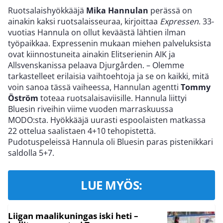
Ruotsalaishyökkääjä
Mika Hannulan
perässä on
ainakin kaksi ruotsalaisseuraa, kirjoittaa
Expressen
. 33-
vuotias Hannula on ollut keväästä lähtien ilman
työpaikkaa. Expressenin mukaan miehen palveluksista
ovat kiinnostuneita ainakin Elitserienin AIK ja
Allsvenskanissa pelaava Djurgården. – Olemme
tarkastelleet erilaisia vaihtoehtoja ja se on kaikki, mitä
voin sanoa tässä vaiheessa, Hannulan agentti
Tommy
Öström
toteaa ruotsalaisaviisille. Hannula liittyi
Bluesin riveihin viime vuoden marraskuussa
MODO:sta. Hyökkääjä uurasti espoolaisten matkassa
22 ottelua saalistaen 4+10 tehopistettä.
Pudotuspeleissä Hannula oli Bluesin paras pistenikkari
saldolla 5+7.
LUE MYÖS:
Liigan maalikuningas iski heti –