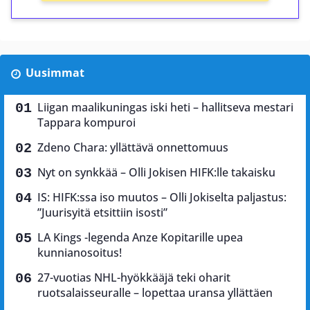
Uusimmat
Liigan maalikuningas iski heti – hallitseva mestari
Tappara kompuroi
Zdeno Chara: yllättävä onnettomuus
Nyt on synkkää – Olli Jokisen HIFK:lle takaisku
IS: HIFK:ssa iso muutos – Olli Jokiselta paljastus:
”Juurisyitä etsittiin isosti”
LA Kings -legenda Anze Kopitarille upea
kunnianosoitus!
27-vuotias NHL-hyökkääjä teki oharit
ruotsalaisseuralle – lopettaa uransa yllättäen