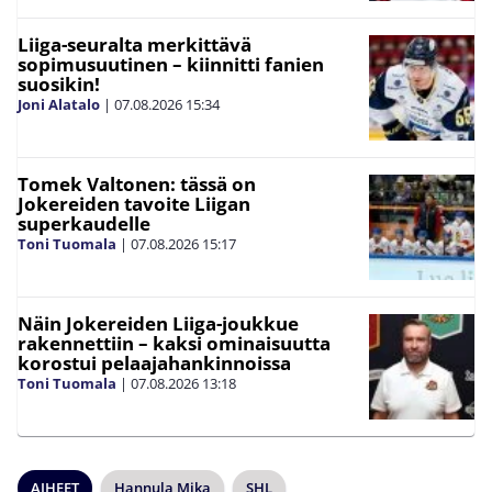
Liiga-seuralta merkittävä
sopimusuutinen – kiinnitti fanien
suosikin!
Joni Alatalo
|
07.08.2026
15:34
Tomek Valtonen: tässä on
Jokereiden tavoite Liigan
superkaudelle
Toni Tuomala
|
07.08.2026
15:17
Näin Jokereiden Liiga-joukkue
rakennettiin – kaksi ominaisuutta
korostui pelaajahankinnoissa
Toni Tuomala
|
07.08.2026
13:18
AIHEET
Hannula Mika
SHL