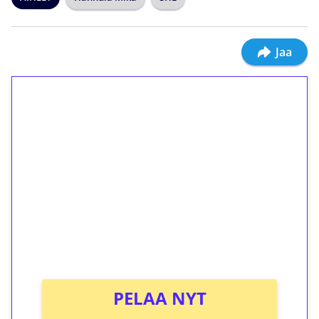
Jaa
1€ = 10€ arvosta
ilmaiskierroksia ilman
kierrätystä!
Talleta 1€
Saat heti 50 ilmaiskierrosta Tuohi 1000 -
peliin (arvo 0,20€ per kierros)!
Ei kierrätysvaatimusta!
PELAA NYT