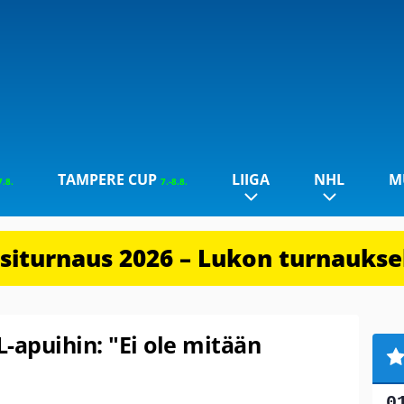
TAMPERE CUP
LIIGA
NHL
M
7.8.
7.-8.8.
iturnaus 2026 – Lukon turnauksel
-apuihin: "Ei ole mitään