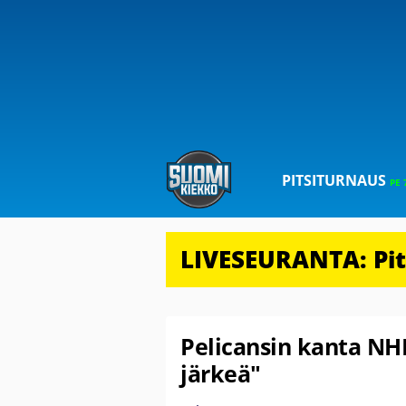
PITSITURNAUS
PE 
LIVESEURANTA: Pits
Pelicansin kanta NHL
järkeä"