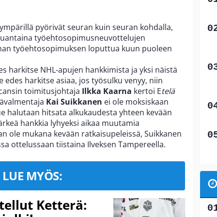
mpärillä pyörivät seuran kuin seuran kohdalla,
lauantaina työehtosopimusneuvottelujen
anhan työehtosopimuksen loputtua kuun puoleen
es harkitse NHL-apujen hankkimista ja yksi näistä
 edes harkitse asiaa, jos työsulku venyy, niin
icansin toimitusjohtaja
Ilkka Kaarna
kertoi E
telä
päävalmentaja
Kai Suikkanen
ei ole moksiskaan
kkue halutaan hitsata alkukaudesta yhteen kevään
 järkeä hankkia lyhyeksi aikaa muutamia
kaan ole mukana kevään ratkaisupeleissä, Suikkanen
sa ottelussaan tiistaina Ilveksen Tampereella.
LUE MYÖS:
tellut Ketterä: