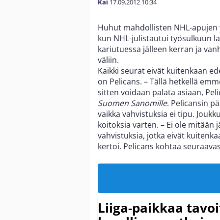
Kai
17.09.2012
10:34
Huhut mahdollisten NHL-apujen y
kun NHL-julistautui työsulkuun 
kariutuessa jälleen kerran ja v
väliin.
Kaikki seurat eivät kuitenkaan ed
on Pelicans. – Tällä hetkellä emme
sitten voidaan palata asiaan, Pel
Suomen Sanomille
. Pelicansin 
vaikka vahvistuksia ei tipu. Jou
koitoksia varten. – Ei ole mitään
vahvistuksia, jotka eivät kuiten
kertoi. Pelicans kohtaa seuraavas
Liiga-paikkaa tavoi