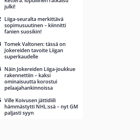
Ketterä: lopullinen ratkaisu
julki!
Liiga-seuralta merkittävä
sopimusuutinen – kiinnitti
fanien suosikin!
Tomek Valtonen: tässä on
Jokereiden tavoite Liigan
superkaudelle
Näin Jokereiden Liiga-joukkue
rakennettiin – kaksi
ominaisuutta korostui
pelaajahankinnoissa
Ville Koivusen jättidiili
hämmästytti NHL:ssä – nyt GM
paljasti syyn