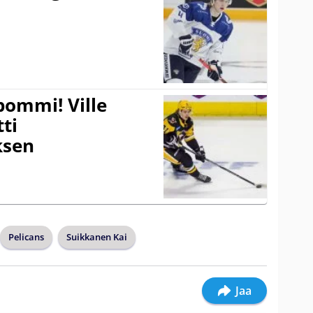
pommi! Ville
tti
sen
Pelicans
Suikkanen Kai
Jaa