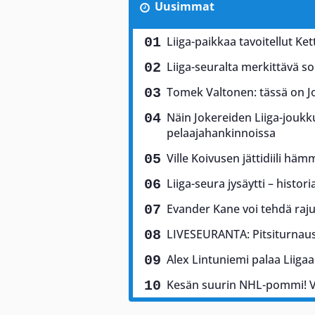
Uusimmat
Liiga-paikkaa tavoitellut Kett
Liiga-seuralta merkittävä so
Tomek Valtonen: tässä on Jo
Näin Jokereiden Liiga-joukk
pelaajahankinnoissa
Ville Koivusen jättidiili hä
Liiga-seura jysäytti – histor
Evander Kane voi tehdä rajun
LIVESEURANTA: Pitsiturnaus 
Alex Lintuniemi palaa Liigaa
Kesän suurin NHL-pommi! Vi