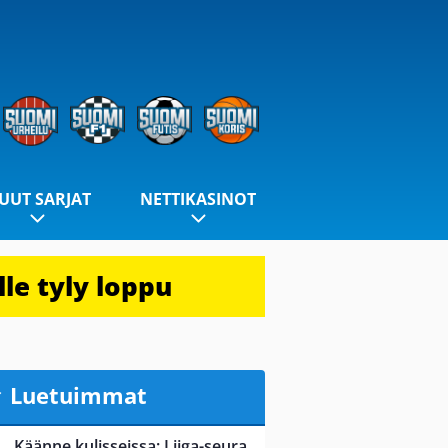
UUT SARJAT
NETTIKASINOT
le tyly loppu
Luetuimmat
Käänne kulisseissa: Liiga-seura