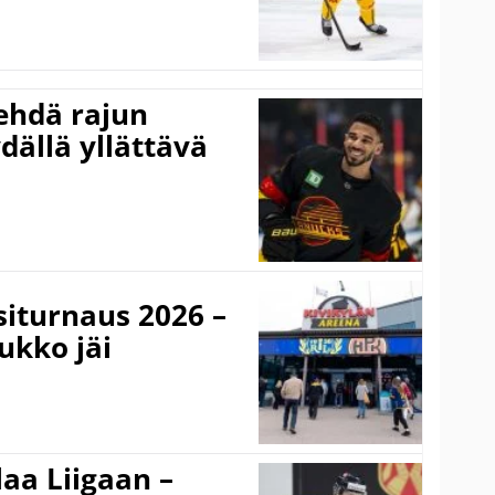
ehdä rajun
dällä yllättävä
iturnaus 2026 –
Lukko jäi
aa Liigaan –