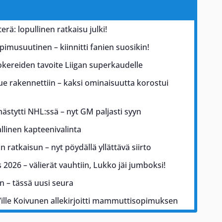
erä: lopullinen ratkaisu julki!
pimusuutinen – kiinnitti fanien suosikin!
kereiden tavoite Liigan superkaudelle
ue rakennettiin – kaksi ominaisuutta korostui
mmästytti NHL:ssä – nyt GM paljasti syyn
iallinen kapteenivalinta
 ratkaisun – nyt pöydällä yllättävä siirto
2026 – välierät vauhtiin, Lukko jäi jumboksi!
n – tässä uusi seura
lle Koivunen allekirjoitti mammuttisopimuksen