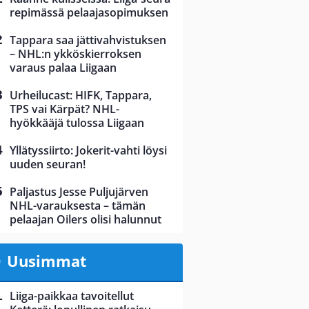
repimässä pelaajasopimuksen
Tappara saa jättivahvistuksen
– NHL:n ykköskierroksen
varaus palaa Liigaan
Urheilucast: HIFK, Tappara,
TPS vai Kärpät? NHL-
hyökkääjä tulossa Liigaan
Yllätyssiirto: Jokerit-vahti löysi
uuden seuran!
Paljastus Jesse Puljujärven
NHL-varauksesta – tämän
pelaajan Oilers olisi halunnut
Uusimmat
Liiga-paikkaa tavoitellut