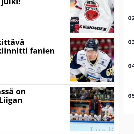
julki!
kittävä
innitti fanien
ässä on
Liigan