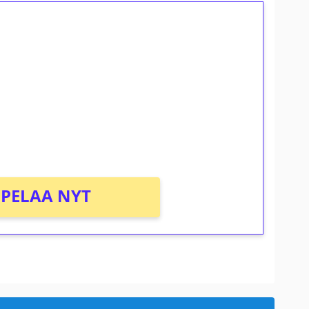
ilmaiskierroksia ilman
osta Tuohi 1000 -peliin (arvo 0,20€ per
PELAA NYT