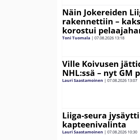
Näin Jokereiden Li
rakennettiin – kak
korostui pelaajaha
Toni Tuomala
|
07.08.2026
13:18
Ville Koivusen jätt
NHL:ssä – nyt GM p
Lauri Saastamoinen
|
07.08.2026
13:07
Liiga-seura jysäytti
kapteenivalinta
Lauri Saastamoinen
|
07.08.2026
10:30