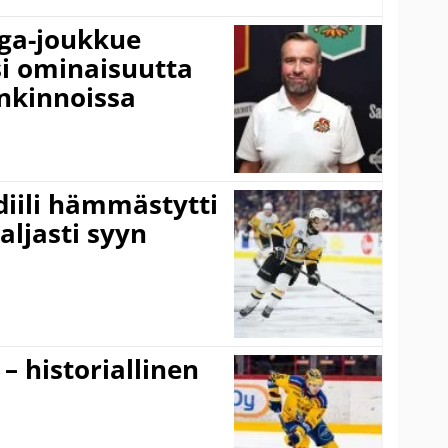
iga-joukkue
si ominaisuutta
nkinnoissa
idiili hämmästytti
aljasti syyn
 – historiallinen